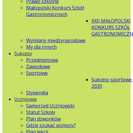
Prawo szkolne
Małopolski Konkurs Szkół
Gastronomicznych
XXII MAŁOPOLSKI
KONKURS SZKÓŁ
GASTRONOMICZN
Wymiany międzynarodowe
My dla Innych
Sukcesy
Przedmiotowe
Zawodowe
Sportowe
Sukcesy sportowe
2020
Stypendia
Uczniowie
Samorząd Uczniowski
Statut Szkoły
Plan dzwonków
Gdzie szukać pomocy?
Plan lekcji