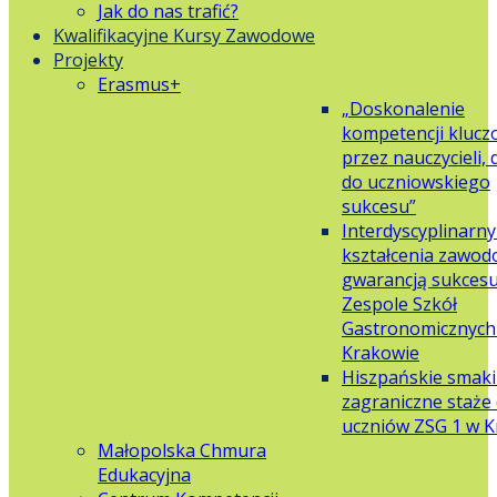
Jak do nas trafić?
Kwalifikacyjne Kursy Zawodowe
Projekty
Erasmus+
„Doskonalenie
kompetencji klucz
przez nauczycieli,
do uczniowskiego
sukcesu”
Interdyscyplinarn
kształcenia zawo
gwarancją sukces
Zespole Szkół
Gastronomicznych 
Krakowie
Hiszpańskie smaki
zagraniczne staże 
uczniów ZSG 1 w 
Małopolska Chmura
Edukacyjna