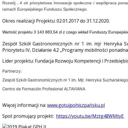
Rozwój , 4 oś priorytetowa Innowacje społeczne i współpraca pona
ramach Europejskiego Funduszu Społecznego.
Okres realizacji Projektu: 02.01.2017 do 31.12.2020.
Wartość projektu 3 143 883,54 zł z czego wkład Funduszy Europejski
Zespół Szkół Gastronomicznych nr 1 im. mjr Henryka S
Priorytetu IV, Działanie 4.2 „Programy mobilności ponad
Lider projektu: Fundacja Rozwoju Kompetencji i Przedsię
Partnerzy:
Zespół Szkół Gastronomicznych nr 1 im. Mjr. Henryka Sucharskieg
Centro de Formación Profesional ALTAVIANA
Więcej informacji na:
www.gotujpohiszpańsku.pl
Spot promujący projekt:
https://youtu.be/Mztg48WMtyE