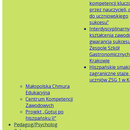
kompetencji klucz
przez nauczycieli,
do uczniowskiego
sukcesu”
Interdyscyplinarn
kształcenia zawo
gwarancją sukces
Zespole Szkół
Gastronomicznych 
Krakowie
Hiszpańskie smaki
zagraniczne staże 
uczniów ZSG 1 w 
Małopolska Chmura
Edukacyjna
Centrum Kompetencji
Zawodowych
Projekt „Gotuj po
hiszpańsku II”
Pedagog/Psycholog