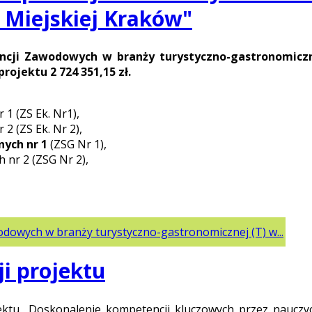
 Miejskiej Kraków"
cji Zawodowych w branży turystyczno-gastronomiczn
rojektu 2 724 351,15 zł.
1 (ZS Ek. Nr1),
2 (ZS Ek. Nr 2),
ych nr 1
(ZSG Nr 1),
 nr 2 (ZSG Nr 2),
wodowych w branży turystyczno-gastronomicznej (T) w...
ji projektu
ojektu „Doskonalenie kompetencji kluczowych przez nauczy