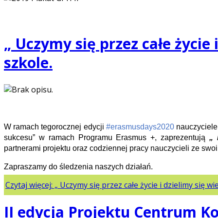
„ Uczymy się przez całe życie
szkole.
W ramach tegorocznej edycji
#erasmusdays2020
nauczyciele
sukcesu” w ramach Programu Erasmus +, zaprezentują
„ 
partnerami projektu oraz codziennej pracy nauczycieli ze swoi
Zapraszamy do śledzenia naszych działań.
Czytaj więcej: „ Uczymy się przez całe życie i dzielimy się
II edycja Projektu Centrum 