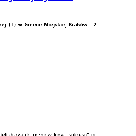
ej (T) w Gminie Miejskiej Kraków - 2
cieli drogą do uczniowskiego sukcesu” nr