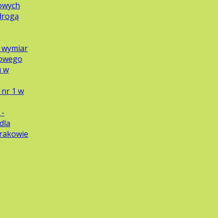
owych
 drogą
y wymiar
dowego
u w
nr 1 w
 -
dla
Krakowie