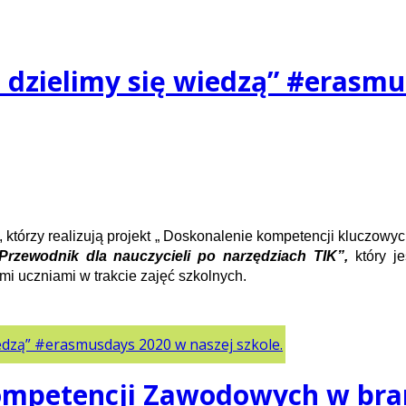
 i dzielimy się wiedzą” #erasm
, którzy realizują projekt „ Doskonalenie kompetencji kluczowy
Przewodnik dla nauczycieli po narzędziach TIK”,
który j
mi uczniami w trakcie zajęć szkolnych.
 wiedzą” #erasmusdays 2020 w naszej szkole.
Kompetencji Zawodowych w bra