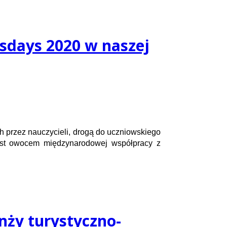
usdays 2020 w naszej
ch przez nauczycieli, drogą do uczniowskiego
est owocem międzynarodowej współpracy z
nży turystyczno-