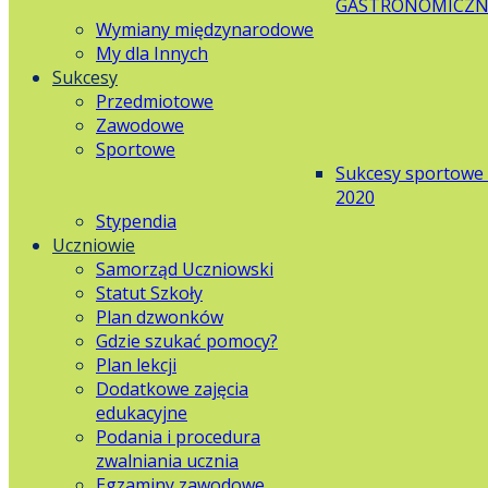
GASTRONOMICZN
Wymiany międzynarodowe
My dla Innych
Sukcesy
Przedmiotowe
Zawodowe
Sportowe
Sukcesy sportowe
2020
Stypendia
Uczniowie
Samorząd Uczniowski
Statut Szkoły
Plan dzwonków
Gdzie szukać pomocy?
Plan lekcji
Dodatkowe zajęcia
edukacyjne
Podania i procedura
zwalniania ucznia
Egzaminy zawodowe