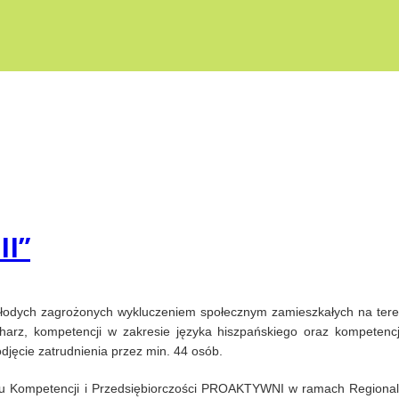
II”
młodych zagrożonych wykluczeniem społecznym zamieszkałych na ter
rz, kompetencji w zakresie języka hiszpańskiego oraz kompetencji
jęcie zatrudnienia przez min. 44 osób.
woju Kompetencji i Przedsiębiorczości PROAKTYWNI w ramach Region