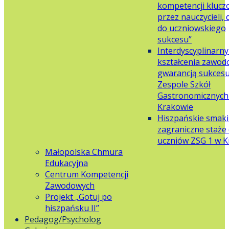
kompetencji klucz
przez nauczycieli,
do uczniowskiego
sukcesu”
Interdyscyplinarn
kształcenia zawo
gwarancją sukces
Zespole Szkół
Gastronomicznych 
Krakowie
Hiszpańskie smaki
zagraniczne staże 
uczniów ZSG 1 w 
Małopolska Chmura
Edukacyjna
Centrum Kompetencji
Zawodowych
Projekt „Gotuj po
hiszpańsku II”
Pedagog/Psycholog