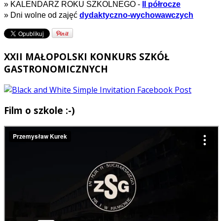
» KALENDARZ ROKU SZKOLNEGO -
II półrocze
»
Dni wolne od zajęć
dydaktyczno-wychowawczych
XXII MAŁOPOLSKI KONKURS SZKÓŁ
GASTRONOMICZNYCH
Film o szkole :-)