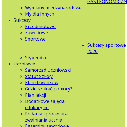
GASTRONOMICZN
Wymiany międzynarodowe
My dla Innych
Sukcesy
Przedmiotowe
Zawodowe
Sportowe
Sukcesy sportowe
2020
Stypendia
Uczniowie
Samorząd Uczniowski
Statut Szkoły
Plan dzwonków
Gdzie szukać pomocy?
Plan lekcji
Dodatkowe zajęcia
edukacyjne
Podania i procedura
zwalniania ucznia
Egzaminy zawodowe