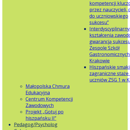
kompetencji klucz
przez nauczycieli,
do uczniowskiego
sukcesu”
Interdyscyplinarn
kształcenia zawo
gwarancją sukces
Zespole Szkół
Gastronomicznych 
Krakowie
Hiszpańskie smaki
zagraniczne staże 
uczniów ZSG 1 w 
Małopolska Chmura
Edukacyjna
Centrum Kompetencji
Zawodowych
Projekt „Gotuj po
hiszpańsku II”
Pedagog/Psycholog