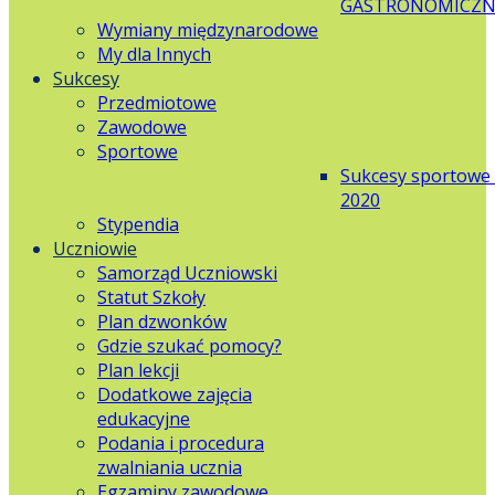
GASTRONOMICZN
Wymiany międzynarodowe
My dla Innych
Sukcesy
Przedmiotowe
Zawodowe
Sportowe
Sukcesy sportowe
2020
Stypendia
Uczniowie
Samorząd Uczniowski
Statut Szkoły
Plan dzwonków
Gdzie szukać pomocy?
Plan lekcji
Dodatkowe zajęcia
edukacyjne
Podania i procedura
zwalniania ucznia
Egzaminy zawodowe