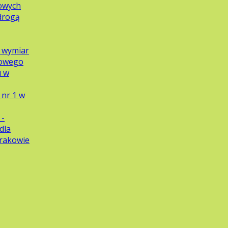
owych
 drogą
y wymiar
dowego
u w
nr 1 w
 -
dla
Krakowie