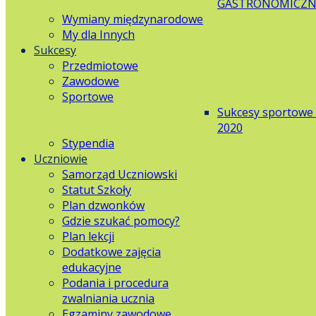
GASTRONOMICZN
Wymiany międzynarodowe
My dla Innych
Sukcesy
Przedmiotowe
Zawodowe
Sportowe
Sukcesy sportowe
2020
Stypendia
Uczniowie
Samorząd Uczniowski
Statut Szkoły
Plan dzwonków
Gdzie szukać pomocy?
Plan lekcji
Dodatkowe zajęcia
edukacyjne
Podania i procedura
zwalniania ucznia
Egzaminy zawodowe