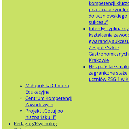
kompetencji klucz
przez nauczycieli,
do uczniowskiego
sukcesu”
Interdyscyplinarn
kształcenia zawo
gwarancją sukces
Zespole Szkół
Gastronomicznych 
Krakowie
Hiszpańskie smaki
zagraniczne staże 
uczniów ZSG 1 w 
Małopolska Chmura
Edukacyjna
Centrum Kompetencji
Zawodowych
Projekt „Gotuj po
hiszpańsku II”
Pedagog/Psycholog