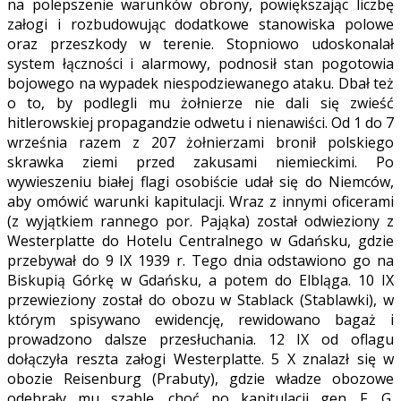
na polepszenie warunków obrony, powiększając liczbę
załogi i rozbudowując dodatkowe stanowiska polowe
oraz przeszkody w terenie. Stopniowo udoskonalał
system łączności i alarmowy, podnosił stan pogotowia
bojowego na wypadek niespodziewanego ataku. Dbał też
o to, by podlegli mu żołnierze nie dali się zwieść
hitlerowskiej propagandzie odwetu i nienawiści. Od 1 do 7
września razem z 207 żołnierzami bronił polskiego
skrawka ziemi przed zakusami niemieckimi. Po
wywieszeniu białej flagi osobiście udał się do Niemców,
aby omówić warunki kapitulacji. Wraz z innymi oficerami
(z wyjątkiem rannego por. Pająka) został odwieziony z
Westerplatte do Hotelu Centralnego w Gdańsku, gdzie
przebywał do 9 IX 1939 r. Tego dnia odstawiono go na
Biskupią Górkę w Gdańsku, a potem do Elbląga. 10 IX
przewieziony został do obozu w Stablack (Stablawki), w
którym spisywano ewidencję, rewidowano bagaż i
prowadzono dalsze przesłuchania. 12 IX od oflagu
dołączyła reszta załogi Westerplatte. 5 X znalazł się w
obozie Reisenburg (Prabuty), gdzie władze
obozowe
odebrały mu szablę, choć po kapitulacji gen. F. G.