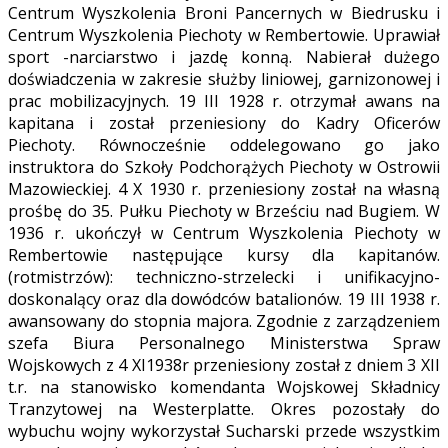
Centrum Wyszkolenia Broni Pancernych w Biedrusku i
Centrum Wyszkolenia Piechoty w Rembertowie. Uprawiał
sport -narciarstwo i jazdę konną. Nabierał dużego
doświadczenia w zakresie służby liniowej, garnizonowej i
prac mobilizacyjnych. 19 III 1928 r. otrzymał awans na
kapitana i został przeniesiony do Kadry Oficerów
Piechoty. Równocześnie oddelegowano go jako
instruktora do Szkoły Podchorążych Piechoty w Ostrowii
Mazowieckiej. 4 X 1930 r. przeniesiony został na własną
prośbę do 35. Pułku Piechoty w Brześciu nad Bugiem. W
1936 r. ukończył w Centrum Wyszkolenia Piechoty w
Rembertowie następujące kursy dla kapitanów.
(rotmistrzów): techniczno-strzelecki i unifikacyjno-
doskonalący oraz dla dowódców batalionów. 19 III 1938 r.
awansowany do stopnia majora. Zgodnie z zarządzeniem
szefa Biura Personalnego Ministerstwa Spraw
Wojskowych z 4 XI1938r przeniesiony został z dniem 3 XII
t.r. na stanowisko komendanta Wojskowej Składnicy
Tranzytowej na Westerplatte. Okres pozostały do
wybuchu wojny wykorzystał Sucharski przede wszystkim