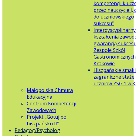
kompetencji klucz
przez nauczycieli,
do uczniowskiego
sukcesu”
Interdyscyplinarn
kształcenia zawo
gwarancją sukces
Zespole Szkół
Gastronomicznych 
Krakowie
Hiszpańskie smaki
zagraniczne staże 
uczniów ZSG 1 w 
Małopolska Chmura
Edukacyjna
Centrum Kompetencji
Zawodowych
Projekt „Gotuj po
hiszpańsku II”
Pedagog/Psycholog