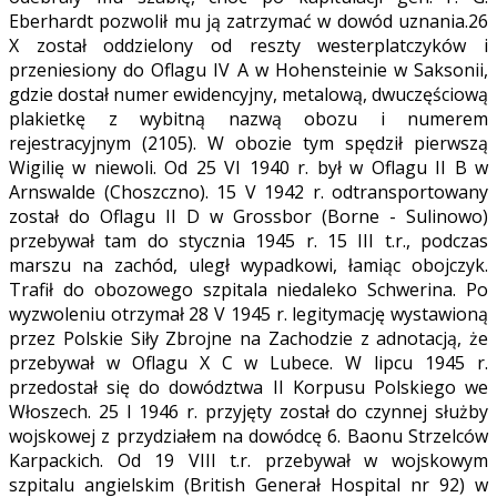
Eberhardt pozwolił mu ją zatrzymać w dowód uznania.26
X został oddzielony od reszty westerplatczyków i
przeniesiony do Oflagu IV A w Hohensteinie w Saksonii,
gdzie dostał numer ewidencyjny, metalową, dwuczęściową
plakietkę z wybitną nazwą obozu i numerem
rejestracyjnym (2105). W obozie tym spędził pierwszą
Wigilię w niewoli. Od 25 VI 1940 r. był w Oflagu II B w
Arnswalde (Choszczno). 15 V 1942 r. odtransportowany
został do Oflagu II D w Grossbor (Borne - Sulinowo)
przebywał tam do stycznia 1945 r. 15 III t.r., podczas
marszu na zachód, uległ wypadkowi, łamiąc obojczyk.
Trafił do obozowego szpitala niedaleko Schwerina. Po
wyzwoleniu otrzymał 28 V 1945 r. legitymację wystawioną
przez Polskie Siły Zbrojne na Zachodzie z adnotacją, że
przebywał w Oflagu X C w Lubece. W lipcu 1945 r.
przedostał się do dowództwa II Korpusu Polskiego we
Włoszech. 25 I 1946 r. przyjęty został do czynnej służby
wojskowej z przydziałem na dowódcę 6. Baonu Strzelców
Karpackich. Od 19 VIII t.r. przebywał w wojskowym
szpitalu angielskim (British Generał Hospital nr 92) w