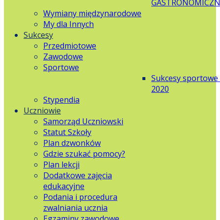
GASTRONOMICZN
Wymiany międzynarodowe
My dla Innych
Sukcesy
Przedmiotowe
Zawodowe
Sportowe
Sukcesy sportowe
2020
Stypendia
Uczniowie
Samorząd Uczniowski
Statut Szkoły
Plan dzwonków
Gdzie szukać pomocy?
Plan lekcji
Dodatkowe zajęcia
edukacyjne
Podania i procedura
zwalniania ucznia
Egzaminy zawodowe