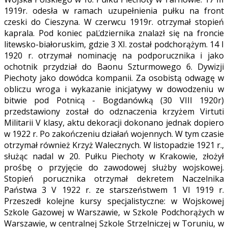
1919r. odesła w ramach uzupełnienia pułku na front
czeski do Cieszyna. W czerwcu 1919r. otrzymał stopień
kaprala. Pod koniec paĽdziernika znalazł się na froncie
litewsko-białoruskim, gdzie 3 XI. został podchorążym. 14 I
1920 r. otrzymał nominację na podporucznika i jako
ochotnik przydział do Baonu Szturmowego 6. Dywizji
Piechoty jako dowódca kompanii. Za osobistą odwagę w
obliczu wroga i wykazanie inicjatywy w dowodzeniu w
bitwie pod Potnicą - Bogdanówką (30 VIII 1920r)
przedstawiony został do odznaczenia krzyżem Virtuti
Militarii V klasy, aktu dekoracji dokonano jednak dopiero
w 1922 r. Po zakończeniu działań wojennych. W tym czasie
otrzymał również Krzyż Walecznych. W listopadzie 1921 r.,
służąc nadal w 20. Pułku Piechoty w Krakowie, złożył
prośbę o przyjęcie do zawodowej służby wojskowej.
Stopień porucznika otrzymał dekretem Naczelnika
Państwa 3 V 1922 r. ze starszeństwem 1 VI 1919 r.
Przeszedł kolejne kursy specjalistyczne: w Wojskowej
Szkole Gazowej w Warszawie, w Szkole Podchorążych w
Warszawie, w centralnej Szkole Strzelniczej w Toruniu, w