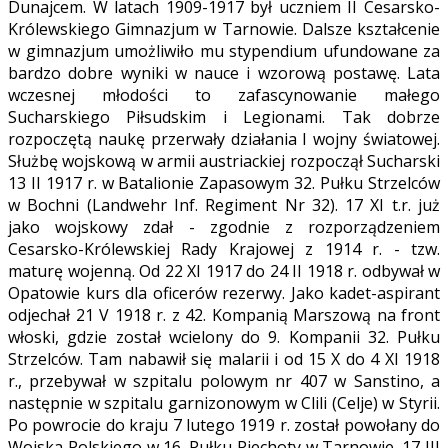
Dunajcem. W latach 1909-1917 był uczniem II Cesarsko-
Królewskiego Gimnazjum w Tarnowie. Dalsze kształcenie
w gimnazjum umożliwiło mu stypendium ufundowane za
bardzo dobre wyniki w nauce i wzorową postawę. Lata
wczesnej młodości to zafascynowanie małego
Sucharskiego Piłsudskim i Legionami. Tak dobrze
rozpoczętą naukę przerwały działania I wojny światowej.
Służbę wojskową w armii austriackiej rozpoczął Sucharski
13 II 1917 r. w Batalionie Zapasowym 32. Pułku Strzelców
w Bochni (Landwehr Inf. Regiment Nr 32). 17 XI t.r. już
jako wojskowy zdał - zgodnie z rozporządzeniem
Cesarsko-Królewskiej Rady Krajowej z 1914 r. - tzw.
maturę wojenną. Od 22 XI 1917 do 24 II 1918 r. odbywał w
Opatowie kurs dla oficerów rezerwy. Jako kadet-aspirant
odjechał 21 V 1918 r. z 42. Kompanią Marszową na front
włoski, gd
zie został wcielony do 9. Kompanii 32. Pułku
Strzelców. Tam nabawił się malarii i od 15 X do 4 XI 1918
r., przebywał w szpitalu polowym nr 407 w Sanstino, a
następnie w szpitalu garnizonowym w Clili (Celje) w Styrii.
Po powrocie do kraju 7 lutego 1919 r. został powołany do
Wojska Polskiego w 16. Pułku Piechoty w Tarnowie. 17 III