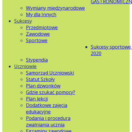
GASTRONOMICZN
Wymiany międzynarodowe
My dla Innych
Sukcesy
Przedmiotowe
Zawodowe
Sportowe
Sukcesy sportowe
2020
Stypendia
Uczniowie
Samorząd Uczniowski
Statut Szkoły
Plan dzwonków
Gdzie szukać pomocy?
Plan lekcji
Dodatkowe zajęcia
edukacyjne
Podania i procedura
zwalniania ucznia
Egzaminy zawodowe