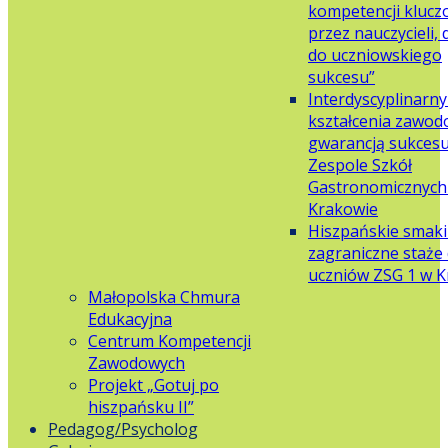
kompetencji klucz
przez nauczycieli,
do uczniowskiego
sukcesu”
Interdyscyplinarn
kształcenia zawo
gwarancją sukces
Zespole Szkół
Gastronomicznych 
Krakowie
Hiszpańskie smaki
zagraniczne staże 
uczniów ZSG 1 w 
Małopolska Chmura
Edukacyjna
Centrum Kompetencji
Zawodowych
Projekt „Gotuj po
hiszpańsku II”
Pedagog/Psycholog