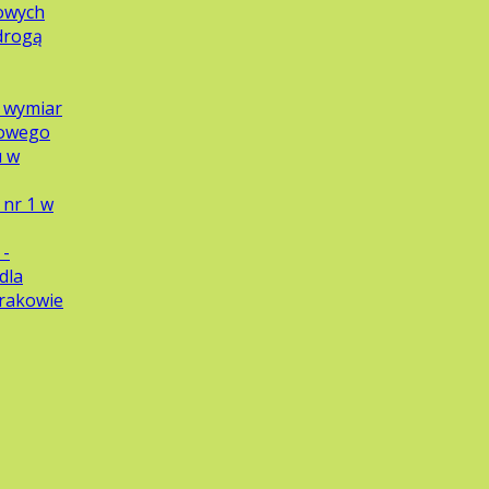
owych
 drogą
y wymiar
dowego
u w
nr 1 w
 -
dla
Krakowie