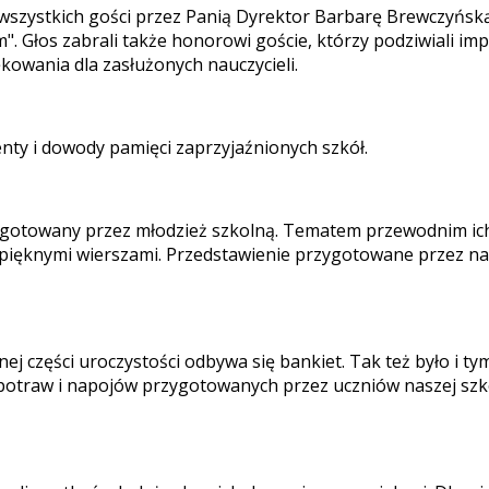
 wszystkich gości przez Panią Dyrektor Barbarę Brewczyńską
Głos zabrali także honorowi goście, którzy podziwiali impo
kowania dla zasłużonych nauczycieli.
enty i dowody pamięci zaprzyjaźnionych szkół.
ygotowany przez młodzież szkolną. Tematem przewodnim ic
y pięknymi wierszami. Przedstawienie przygotowane przez 
lnej części uroczystości odbywa się bankiet. Tak też było i t
potraw i napojów przygotowanych przez uczniów naszej szko