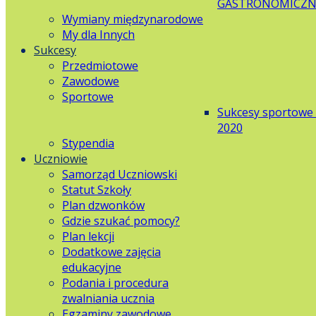
GASTRONOMICZN
Wymiany międzynarodowe
My dla Innych
Sukcesy
Przedmiotowe
Zawodowe
Sportowe
Sukcesy sportowe
2020
Stypendia
Uczniowie
Samorząd Uczniowski
Statut Szkoły
Plan dzwonków
Gdzie szukać pomocy?
Plan lekcji
Dodatkowe zajęcia
edukacyjne
Podania i procedura
zwalniania ucznia
Egzaminy zawodowe