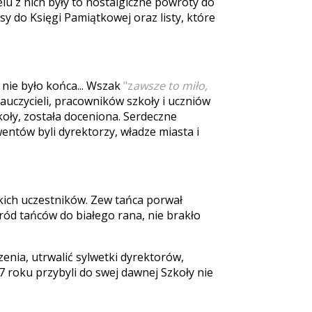
lu z nich były to nostalgiczne powroty do
sy do Księgi Pamiątkowej oraz listy, które
 nie było końca... Wszak
"z
awsze to miło,
 nauczycieli, pracowników szkoły i uczniów
zkoły, została doceniona. Serdeczne
entów byli dyrektorzy, władze miasta i
kich uczestników. Zew tańca porwał
ód tańców do białego rana, nie brakło
zenia, utrwalić sylwetki dyrektorów,
07 roku przybyli do swej dawnej Szkoły nie