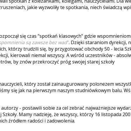
wali spotkań z koleżankami, kolegami, nauczycielami. Dla wie
zruszeniach, jakie wyzwoliły te spotkania, niech świadczą wpi
 rozpoczął się czas "spotkań klasowych" gdzie wspomnieniom
wspomnienia są zawsze bez wa
d
"
. Dzięki staraniom dyrekcji,
ch, którzy trudzili się, by przygotować obchody 50 - lecia S
cji, kierowali niemal wszyscy. A wśród uczestników - absolw
etrów, by znów przekroczyć próg swojej starej szkoły
auczycieli, który został zainaugurowany polonezem wszyst
liśmy się jak na pierwszym naszym studniówkowym balu. Wśr
autorzy - postawili sobie za cel zebrać najważniejsze wydar
tej Szkoły. Mamy nadzieję, że wszyscy, którzy 16 listopada 20
 nich źródłem radości i zadowolenia.