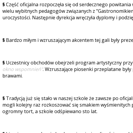
§
Część oficjalna rozpoczęła się od serdecznego powitania
wielu wybitnych pedagogów związanych z "Gastronomikiem". 
uroczystości. Następnie dyrekcja wręczyła dyplomy i podzię
§
Bardzo miłym i wzruszającym akcentem tej gali były prez
§
Uczestnicy obchodów obejrzeli program artystyczny prz
okno wspomnień"
. Wzruszające piosenki przeplatane był
brawami.
§
Tradycją już się stało w naszej szkole że zawsze po oficja
mogli kolejny raz rozkoszować się smakiem wyśmienitych 
ogromny tort, a szkole odśpiewano sto lat.