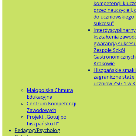
kompetencji klucz
przez nauczycieli,
do uczniowskiego
sukcesu”
Interdyscyplinarn
kształcenia zawo
gwarancją sukces
Zespole Szkół
Gastronomicznych 
Krakowie
Hiszpańskie smaki
zagraniczne staże 
uczniów ZSG 1 w 
Małopolska Chmura
Edukacyjna
Centrum Kompetencji
Zawodowych
Projekt „Gotuj po
hiszpańsku II”
Pedagog/Psycholog