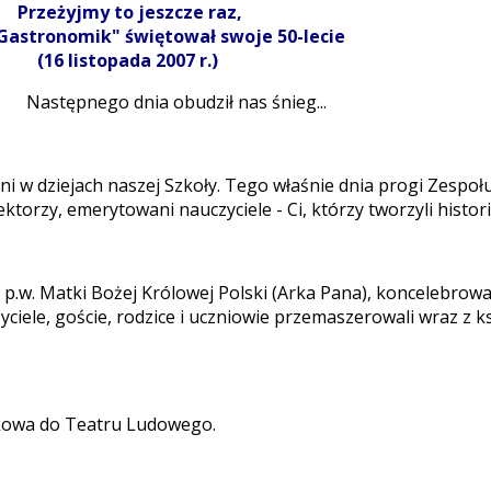
Przeżyjmy to jeszcze raz,
 „Gastronomik" świętował swoje 50-lecie
(16 listopada 2007 r.)
Następnego dnia obudził nas śnieg...
ni w dziejach naszej Szkoły. Tego właśnie dnia progi Zespo
torzy, emerytowani nauczyciele - Ci, którzy tworzyli historię
le p.w. Matki Bożej Królowej Polski (Arka Pana), konceleb
zyciele, goście, rodzice i uczniowie przemaszerowali wraz z
kowa do Teatru Ludowego.