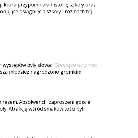
, która przypomniała historię szkoły oraz
nujące osiągnięcia szkoły i rozmach tej
h występów były słowa:
"Spoglądając przez
naszą młodzież nagrodzono gromkimi
ym razem. Absolwenci i zaproszeni goście
ły. Atrakcją wśród smakowitości był