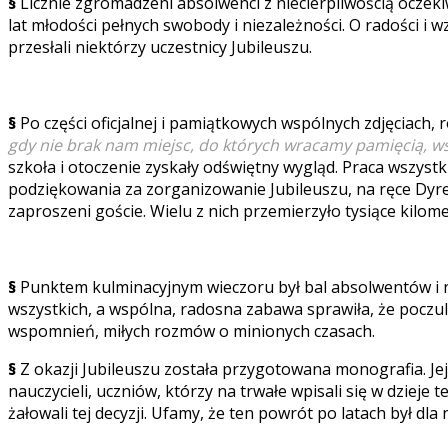
§
Licznie zgromadzeni absolwenci z niecierpliwością oczeki
lat młodości pełnych swobody i niezależności. O radości i w
przesłali niektórzy uczestnicy Jubileuszu.
§
Po części oficjalnej i pamiątkowych wspólnych zdjęciach,
gdy nie brak nam miejsc, do których wracamy pamięcią, 
szkoła i otoczenie zyskały odświętny wygląd. Praca wszystki
podziękowania za zorganizowanie Jubileuszu, na ręce Dyrek
zaproszeni goście. Wielu z nich przemierzyło tysiące kilom
§
Punktem kulminacyjnym wieczoru był bal absolwentów i n
wszystkich, a wspólna, radosna zabawa sprawiła, że poczu
wspomnień, miłych rozmów o minionych czasach.
§
Z okazji Jubileuszu została przygotowana monografia. Jej 
nauczycieli, uczniów, którzy na trwałe wpisali się w dzieje 
żałowali tej decyzji. Ufamy, że ten powrót po latach był dla