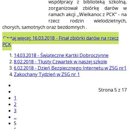
współpracy z biblioteką szkolną,
zorganizował zbiórkę darów w
ramach akcji ,,Wielkanoc z PCK" - na
rzecz rodzin wielodzietnych,
chorych, samotnych oraz bezdomnych .
Czytaj więcej: 16.03.2018 - Finał zbiórki darów na rzecz
PCK
14.03.2018 - Świąteczne Kartki Dobroczynne
8.02.2018 - Tłusty Czwartek w naszej szkole
6.02.2018 - Dzień Bezpiecznego Internetu w ZSG nr1
Zakochany Tydzień w ZSG nr 1
Strona 5 z 17
1
2
3
...
5