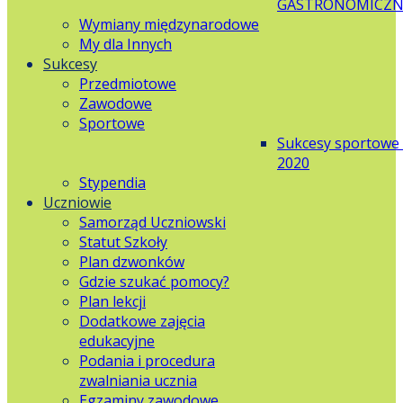
GASTRONOMICZN
Wymiany międzynarodowe
My dla Innych
Sukcesy
Przedmiotowe
Zawodowe
Sportowe
Sukcesy sportowe
2020
Stypendia
Uczniowie
Samorząd Uczniowski
Statut Szkoły
Plan dzwonków
Gdzie szukać pomocy?
Plan lekcji
Dodatkowe zajęcia
edukacyjne
Podania i procedura
zwalniania ucznia
Egzaminy zawodowe