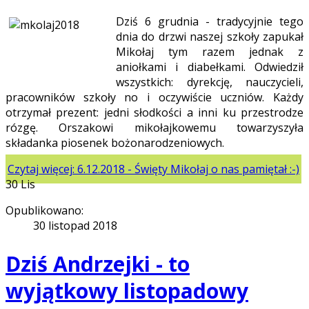
Dziś 6 grudnia - tradycyjnie tego
dnia do drzwi naszej szkoły zapukał
Mikołaj tym razem jednak z
aniołkami i diabełkami. Odwiedził
wszystkich: dyrekcję, nauczycieli,
pracowników szkoły no i oczywiście uczniów. Każdy
otrzymał prezent: jedni słodkości a inni ku przestrodze
rózgę. Orszakowi mikołajkowemu towarzyszyła
składanka piosenek bożonarodzeniowych.
Czytaj więcej: 6.12.2018 - Święty Mikołaj o nas pamiętał :-)
30
Lis
Opublikowano:
30 listopad 2018
Dziś Andrzejki - to
wyjątkowy listopadowy