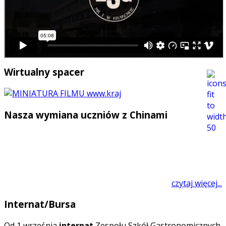
Wirtualny spacer
Nasza wymiana uczniów z Chinami
czytaj więcej...
Internat/Bursa
O
d 1 września
internat
Zespołu Szkół Gastronomicznych