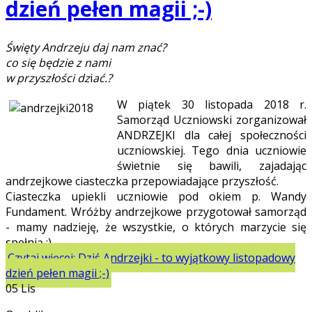
dzień pełen magii ;-)
Święty Andrzeju daj nam znać?
co się będzie z nami
w przyszłości dz
i
ać.?
W piątek 30 listopada 2018 r.
Samorząd Uczniowski zorganizował
ANDRZEJKI dla całej społeczności
uczniowskiej. Tego dnia uczniowie
świetnie się bawili, zajadając
andrzejkowe ciasteczka przepowiadające przyszłość.
Ciasteczka upiekli uczniowie pod okiem p. Wandy
Fundament. Wróżby andrzejkowe przygotował samorząd
- mamy nadzieję, że wszystkie, o których marzycie się
spełnią :)
Czytaj więcej: Dziś Andrzejki - to wyjątkowy listopadowy
dzień pełen magii ;-)
05
Lis