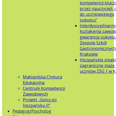
kompetencji klucz
przez nauczycieli,
do uczniowskiego
sukcesu”
Interdyscyplinarn
kształcenia zawo
gwarancją sukces
Zespole Szkół
Gastronomicznych 
Krakowie
Hiszpańskie smaki
zagraniczne staże 
uczniów ZSG 1 w 
Małopolska Chmura
Edukacyjna
Centrum Kompetencji
Zawodowych
Projekt „Gotuj po
hiszpańsku II”
Pedagog/Psycholog